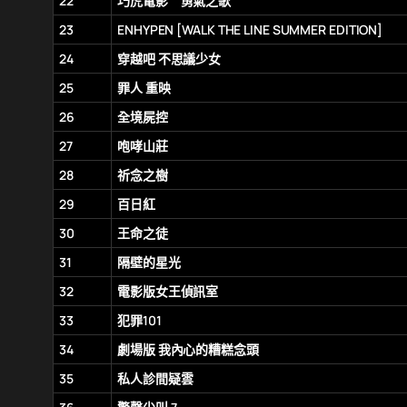
22
巧虎電影 勇氣之歌
23
ENHYPEN [WALK THE LINE SUMMER EDITION]
24
穿越吧 不思議少女
25
罪人 重映
26
全境屍控
27
咆哮山莊
28
祈念之樹
29
百日紅
30
王命之徒
31
隔壁的星光
32
電影版女王偵訊室
33
犯罪101
34
劇場版 我內心的糟糕念頭
35
私人診間疑雲