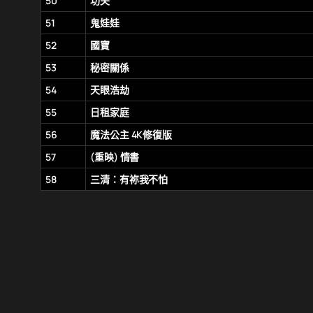
50
功夫
51
鬼娃娃
52
國寶
53
秘密關係
54
天眼浩劫
55
日租家庭
56
魔法公主 4K修復版
57
(重映) 情書
58
三清：有祢我不怕