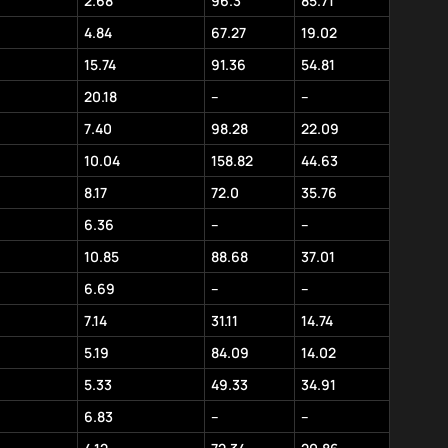
2.68
96.3
85.71
4.84
67.27
19.02
15.74
91.36
54.81
20.18
–
–
7.40
98.28
22.09
10.04
158.82
44.63
8.17
72.0
35.76
6.36
–
–
10.85
88.68
37.01
6.69
–
–
7.14
31.11
14.74
5.19
84.09
14.02
5.33
49.33
34.91
6.83
–
–