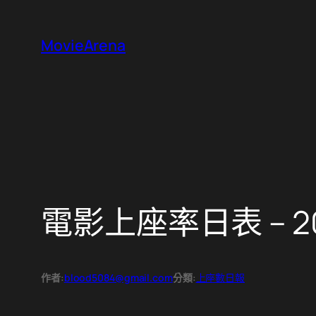
跳
至
MovieArena
主
要
內
容
電影上座率日表 – 20
作者:
blood5084@gmail.com
分類:
上座數日報