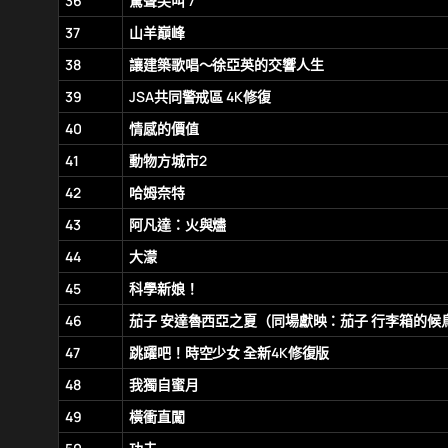
36
驚聲尖叫 7
37
山羊巔峰
38
讓建築歌唱～徐亞英的交響人生
39
JSA共同警戒區 4K修復
40
情感的價值
41
動物方城市2
42
哈姆奈特
43
阿凡達：火與燼
44
大濛
45
科學新娘！
46
茄子 安達魯西亞之夏（同場獻映：茄子 行李箱的候
47
跳躍吧！時空少女 全新4K修復版
48
我獨自蜜月
49
橫衝直闖