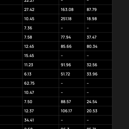
22.27
–
–
27.42
163.08
87.79
10.45
251.18
18.98
7.36
–
–
7.58
77.94
37.47
12.45
85.66
80.34
15.45
–
–
11.23
91.96
32.56
6.13
51.72
33.96
62.75
–
–
10.47
–
–
7.50
88.57
24.54
12.37
106.17
20.53
34.41
–
–