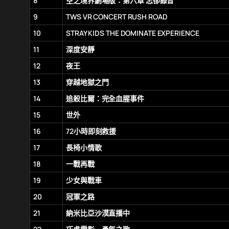
8
空之境界劇場版：第六章 忘卻錄音
9
TWS VR CONCERT RUSH ROAD
10
STRAY KIDS THE DOMINATE EXPERIENCE
11
深度安靜
12
夜王
13
穿越地獄之門
14
追殺比爾：完全血腥事件
15
世外
16
72小時即刻救援
17
長椅小情歌
18
一戰再戰
19
少女與戰車
20
冠軍之路
21
納米比亞沙漠直播中