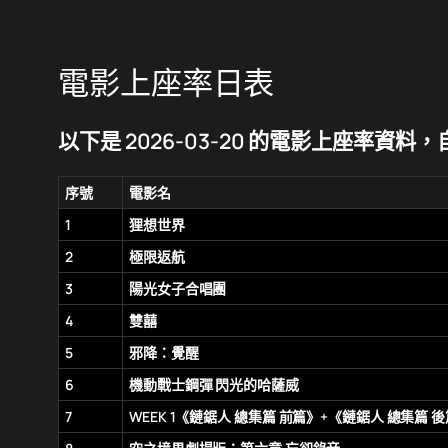
電影上座率日表
以下是 2026-03-20 的電影上座率資料，自動生
序號
電影名
1
狸想世界
2
極限返航
3
陽光女子合唱團
4
雙囍
5
邪降：覺醒
6
機動戰士鋼彈 閃光的哈薩威
7
WEEK 1《鏈鋸人 總集篇 前篇》+《鏈鋸人 總集篇 