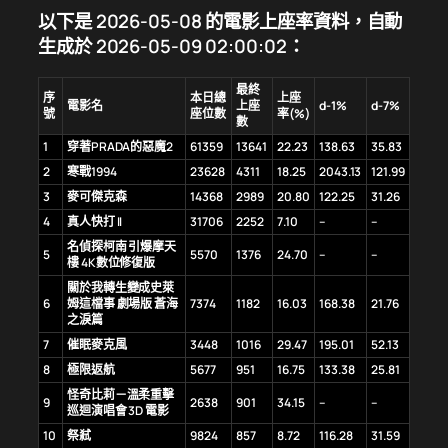
以下是 2026-05-08 的電影上座率資料，自動
生成於 2026-05-09 02:00:02：
最終
序
本日總
上座
電影名
上座
d-1%
d-7%
號
座位數
率(%)
數
1
穿著PRADA的惡魔2
61359
13641
22.23
138.63
35.83
2
寒戰1994
23628
4311
18.25
2043.13
121.99
3
麥可傑克森
14368
2989
20.80
122.25
31.26
4
真人快打 II
31706
2252
7.10
–
–
名偵探柯南 引爆摩天
5
5570
1376
24.70
–
–
樓 4K數位修復版
關於我轉生變成史萊
6
姆這檔事 劇場版 蒼海
7374
1182
16.03
168.38
21.76
之淚篇
7
催眠麥克風
3448
1016
29.47
195.01
52.13
8
極限返航
5677
951
16.75
133.38
25.81
怪奇比莉－溫柔重擊
9
2638
901
34.15
–
–
巡迴演唱會 3D 電影
10
祭弒
9824
857
8.72
116.28
31.59