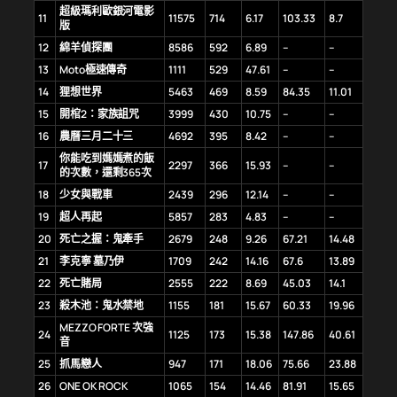
超級瑪利歐銀河電影
11
11575
714
6.17
103.33
8.7
版
12
綿羊偵探團
8586
592
6.89
–
–
13
Moto極速傳奇
1111
529
47.61
–
–
14
狸想世界
5463
469
8.59
84.35
11.01
15
開棺2：家族詛咒
3999
430
10.75
–
–
16
農曆三月二十三
4692
395
8.42
–
–
你能吃到媽媽煮的飯
17
2297
366
15.93
–
–
的次數，還剩365次
18
少女與戰車
2439
296
12.14
–
–
19
超人再起
5857
283
4.83
–
–
20
死亡之握：鬼牽手
2679
248
9.26
67.21
14.48
21
李克寧 墓乃伊
1709
242
14.16
67.6
13.89
22
死亡賭局
2555
222
8.69
45.03
14.1
23
殺木池：鬼水禁地
1155
181
15.67
60.33
19.96
MEZZO FORTE 次強
24
1125
173
15.38
147.86
40.61
音
25
抓馬戀人
947
171
18.06
75.66
23.88
26
ONE OK ROCK
1065
154
14.46
81.91
15.65