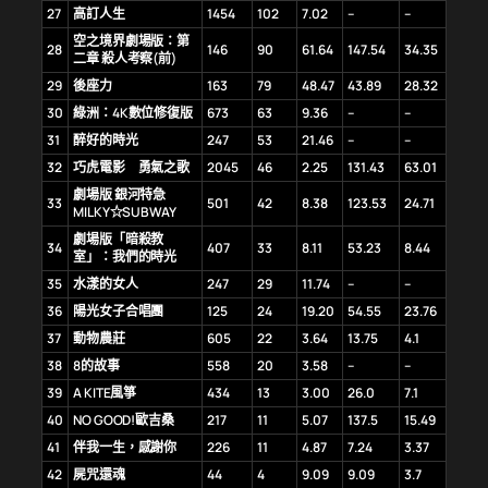
27
高訂人生
1454
102
7.02
–
–
空之境界劇場版：第
28
146
90
61.64
147.54
34.35
二章 殺人考察(前)
29
後座力
163
79
48.47
43.89
28.32
30
綠洲：4K數位修復版
673
63
9.36
–
–
31
醉好的時光
247
53
21.46
–
–
32
巧虎電影 勇氣之歌
2045
46
2.25
131.43
63.01
劇場版 銀河特急
33
501
42
8.38
123.53
24.71
MILKY☆SUBWAY
劇場版「暗殺教
34
407
33
8.11
53.23
8.44
室」：我們的時光
35
水漾的女人
247
29
11.74
–
–
36
陽光女子合唱團
125
24
19.20
54.55
23.76
37
動物農莊
605
22
3.64
13.75
4.1
38
8的故事
558
20
3.58
–
–
39
A KITE風箏
434
13
3.00
26.0
7.1
40
NO GOOD!歐吉桑
217
11
5.07
137.5
15.49
41
伴我一生，感謝你
226
11
4.87
7.24
3.37
42
屍咒還魂
44
4
9.09
9.09
3.7