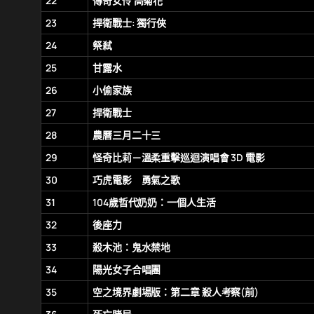
22
傳奇女伶 高菊花
23
捍衛戰士: 獨行俠
24
祭弒
25
甘露水
26
小偷家族
27
捍衛戰士
28
農曆三月二十三
29
怪奇比莉－溫柔重擊巡迴演唱會 3D 電影
30
巧虎電影 勇氣之歌
31
104歲哲代奶奶：一個人生活
32
後座力
33
殺木池：鬼水禁地
34
陽光女子合唱團
35
空之境界劇場版：第二章 殺人考察(前)