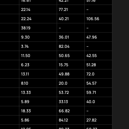
16.61
42.21
57.16
22.14
77.21
–
22.24
40.21
106.56
38.19
–
–
9.30
36.01
47.96
3.74
82.04
–
11.50
50.65
42.55
6.23
15.75
51.28
13.11
49.88
72.0
8.10
20.0
54.57
13.33
53.72
59.71
5.89
33.13
40.0
18.33
66.82
–
5.86
84.12
27.82