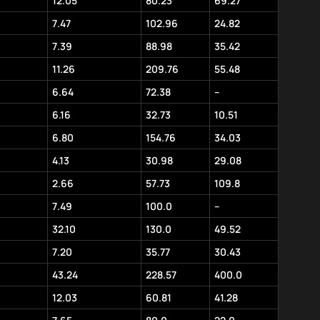
12.05
80.23
69.27
7.47
102.96
24.82
7.39
88.98
35.42
11.26
209.76
55.48
6.64
72.38
–
6.16
32.73
10.51
6.80
154.76
34.03
4.13
30.98
29.08
2.66
57.73
109.8
7.49
100.0
–
32.10
130.0
49.52
7.20
35.77
30.43
43.24
228.57
400.0
12.03
60.81
41.28