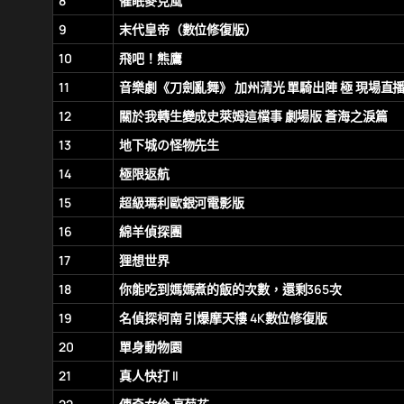
8
催眠麥克風
9
末代皇帝（數位修復版）
10
飛吧！熊鷹
11
音樂劇《刀劍亂舞》 加州清光 單騎出陣 極 現場直
12
關於我轉生變成史萊姆這檔事 劇場版 蒼海之淚篇
13
地下城の怪物先生
14
極限返航
15
超級瑪利歐銀河電影版
16
綿羊偵探團
17
狸想世界
18
你能吃到媽媽煮的飯的次數，還剩365次
19
名偵探柯南 引爆摩天樓 4K數位修復版
20
單身動物園
21
真人快打 II