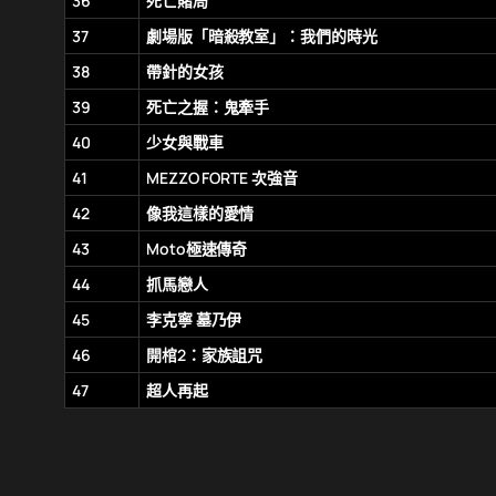
36
死亡賭局
37
劇場版「暗殺教室」：我們的時光
38
帶針的女孩
39
死亡之握：鬼牽手
40
少女與戰車
41
MEZZO FORTE 次強音
42
像我這樣的愛情
43
Moto極速傳奇
44
抓馬戀人
45
李克寧 墓乃伊
46
開棺2：家族詛咒
47
超人再起