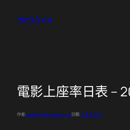
跳
至
MovieArena
主
要
內
容
電影上座率日表 – 20
作者:
blood5084@gmail.com
分類:
上座數日報