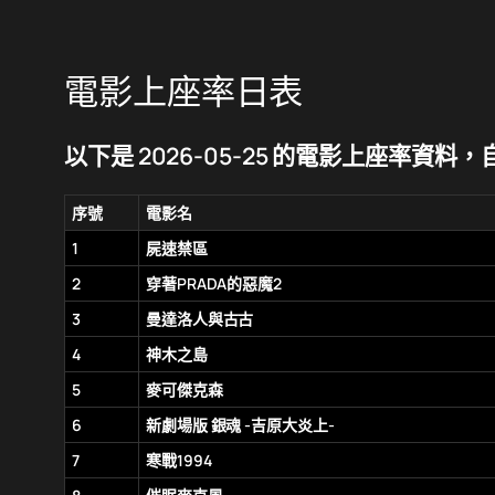
電影上座率日表
以下是 2026-05-25 的電影上座率資料，自動
序號
電影名
1
屍速禁區
2
穿著PRADA的惡魔2
3
曼達洛人與古古
4
神木之島
5
麥可傑克森
6
新劇場版 銀魂 -吉原大炎上-
7
寒戰1994