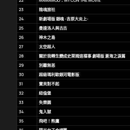
22
MAMAMOO：MY CON THE MOVIE
23
陰魂旅社
24
新劇場版 銀魂 -吉原大炎上-
25
曼達洛人與古古
26
神木之島
27
太空超人
28
關於我轉生變成史萊姆這檔事 劇場版 蒼海之淚篇
29
別離無恙
30
超級瑪利歐銀河電影版
31
寶貝對不起
32
紐倫堡
33
失樂園
34
鬼入獄
35
飛吧！熊鷹