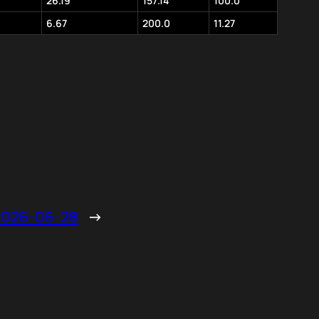
26.19
157.14
100.0
6.67
200.0
11.27
26-06-28
→