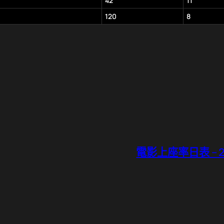
42
11
120
8
電影上座率日表 – 20