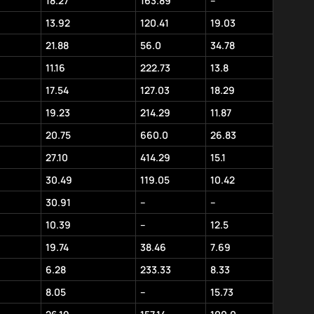
18.27
163.89
–
13.92
120.41
19.03
21.88
56.0
34.78
11.16
222.73
13.8
17.54
127.03
18.29
19.23
214.29
11.87
20.75
660.0
26.83
27.10
414.29
15.1
30.49
119.05
10.42
30.91
–
–
10.39
–
12.5
19.74
38.46
7.69
6.28
233.33
8.33
8.05
–
15.73