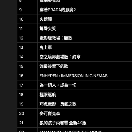
8
催眠麥克風
9
穿著PRADA的惡魔2
10
火遮眼
11
驚聲尖笑
12
電影版教場：驪歌
13
鬼上車
14
空之境界劇場版：終章
15
妳最後留下的歌
16
ENHYPEN : IMMERSION IN CINEMAS
17
為一切人，成為一切
18
極限返航
19
巧虎電影 勇氣之歌
20
麥可傑克森
21
狼的孩子雨和雪 全新4K版