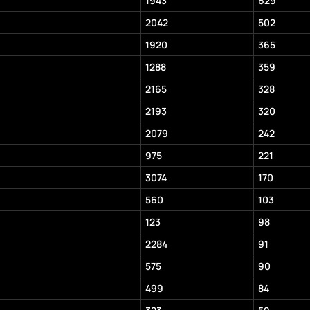
1943
629
2042
502
1920
365
1288
359
2165
328
2193
320
2079
242
975
221
3074
170
560
103
123
98
2284
91
575
90
499
84