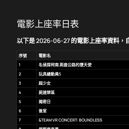
電影上座率日表
以下是 2026-06-27 的電影上座率資料，自動
序號
電影名
1
名偵探柯南 高速公路的墮天使
2
玩具總動員5
3
超少女
4
屍速禁區
5
揭密日
6
後室
7
&TEAM VR CONCERT: BOUNDLESS