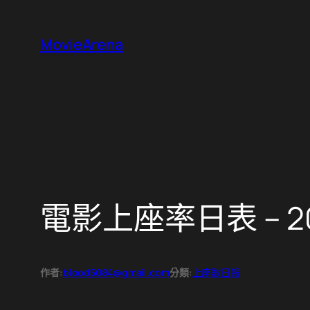
跳
至
MovieArena
主
要
內
容
電影上座率日表 – 20
作者:
blood5084@gmail.com
分類:
上座數日報