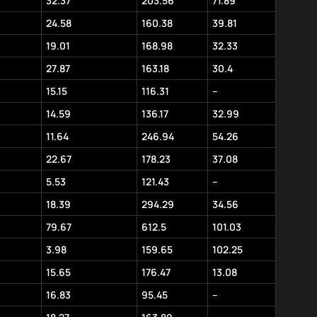
32.37
203.56
71.89
24.58
160.38
39.81
19.01
168.98
32.33
27.87
163.18
30.4
15.15
116.31
–
14.59
136.17
32.99
11.64
246.94
54.26
22.67
178.23
37.08
5.53
121.43
–
18.39
294.29
34.56
79.67
612.5
101.03
3.98
159.65
102.25
15.65
176.47
13.08
16.83
95.45
–