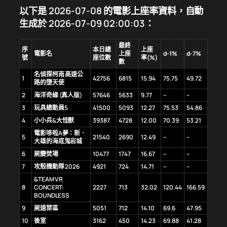
以下是 2026-07-08 的電影上座率資料，自動
生成於 2026-07-09 02:00:03：
最終
序
本日總
上座
電影名
上座
d-1%
d-7%
號
座位數
率(%)
數
名偵探柯南 高速公
1
42756
6815
15.94
75.75
49.72
路的墮天使
2
海洋奇緣 (真人版)
57646
5633
9.77
–
–
3
玩具總動員5
41500
5093
12.27
75.53
54.86
4
小小兵&大怪獸
39387
4728
12.00
70.39
53.21
電影哆啦A夢：新．
5
21540
2690
12.49
–
–
大雄的海底鬼岩城
6
屍變焚場
10477
1747
16.67
–
–
7
攻殼機動隊 2026
4921
724
14.71
–
–
&TEAM VR
8
CONCERT:
2227
713
32.02
120.44
166.59
BOUNDLESS
9
屍速禁區
5051
712
14.10
69.6
47.95
10
後室
3162
450
14.23
69.88
41.28