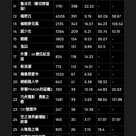
魯冰花（數位修復
11
1791
398
22.22
–
–
版）
12
揭密日
4006
391
9.76
60.06
38.67
13
催眠麥克風
2135
343
16.07
64.23
106.52
14
超少女
3364
209
6.21
30.74
10.91
15
跟蹤
1805
154
8.53
36.07
–
16
鬼囚
1699
151
8.89
50.5
–
外賣：4K數位紀念
17
824
118
14.32
–
–
版
18
新浪潮
772
112
14.51
–
–
19
偶像禁愛令
1022
67
6.56
–
–
20
絕殺路人甲
643
41
6.38
38.32
–
21
穿著PRADA的惡魔2
383
39
10.18
44.83
20.63
巧虎電影 勇氣之
22
1481
39
2.63
88.64
121.88
歌
23
137號案件
247
38
15.38
–
–
空之境界劇場版：
24
945
30
3.17
37.97
37.97
終章
25
火喰鳥之鳴
825
26
3.15
19.4
–