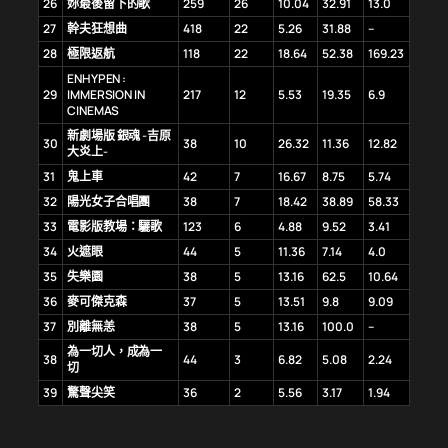
26
妳最後留下的歌
259
26
10.04
32.91
13.0
27
幹夫狂想曲
418
22
5.26
31.88
–
28
極限返航
118
22
18.64
52.38
169.23
ENHYPEN :
29
IMMERSION IN
217
12
5.53
19.35
6.9
CINEMAS
新劇場版 銀魂 -吉原
30
38
10
26.32
11.36
12.82
大炎上-
31
鬼上車
42
7
16.67
8.75
5.74
32
陽光女子合唱團
38
7
18.42
38.89
58.33
33
電影版教場：驪歌
123
6
4.88
9.52
3.41
34
火遮眼
44
5
11.36
7.14
4.0
35
失樂園
38
5
13.16
62.5
10.64
36
麥可傑克森
37
5
13.51
9.8
9.09
37
別離無恙
38
5
13.16
100.0
–
為一切人，成為一
38
44
3
6.82
5.08
2.24
切
39
驚聲尖笑
36
2
5.56
3.17
1.94