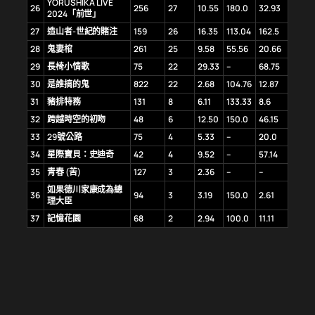
YORUSHIKA LIVE
26
256
27
10.55
180.0
32.93
2024「前世」
27
造山者-世紀的賭注
159
26
16.35
113.04
162.5
28
鬼妻棺
261
25
9.58
55.56
20.66
29
長椅小情歌
75
22
29.33
–
68.75
30
是誰搞的鬼
822
22
2.68
104.76
12.87
31
豬排特務
131
8
6.11
133.33
8.6
32
跨越時空的初吻
48
6
12.50
150.0
46.15
33
29號公路
75
4
5.33
–
20.0
34
星際寶貝：史迪奇
42
4
9.52
–
57.14
35
青春 (苦)
127
3
2.36
–
–
如果德川家康成為總
36
94
3
3.19
150.0
2.61
理大臣
37
記憶花園
68
2
2.94
100.0
11.11