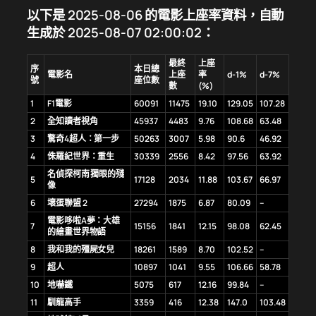
以下是 2025-08-06 的電影上座率資料，自動
生成於 2025-08-07 02:00:02：
最終
上座
序
本日總
電影名
上座
率
d-1%
d-7%
號
座位數
數
(%)
1
F1電影
60091
11475
19.10
129.05
107.28
2
全知讀者視角
45937
4483
9.76
108.68
63.48
3
驚奇4超人：第一步
50263
3007
5.98
90.6
46.92
4
侏羅紀世界：重生
30339
2556
8.42
97.56
63.92
名偵探柯南 獨眼的殘
5
17128
2034
11.88
103.67
66.97
像
6
壞蛋聯盟 2
27294
1875
6.87
80.09
–
電影哆啦A夢：大雄
7
15156
1841
12.15
98.08
62.45
的繪畫世界物語
8
我和我的殭屍女兒
18261
1589
8.70
102.52
–
9
超人
10897
1041
9.55
106.66
58.78
10
地嚇鐵
5075
617
12.16
99.84
–
11
馴龍高手
3359
416
12.38
147.0
103.48