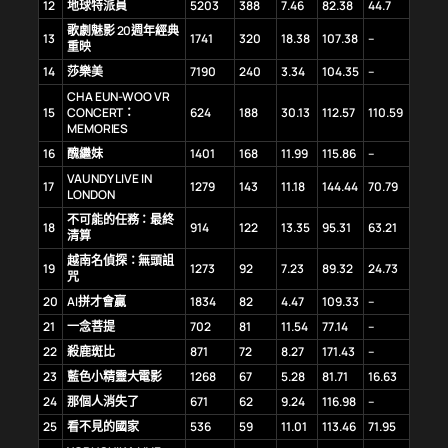
12
地球特派員
5203
388
7.46
82.38
44.7
歌劇魅影 20週年經典
13
1741
320
18.38
107.38
–
重映
14
莎樂美
7190
240
3.34
104.35
–
CHA EUN-WOO VR
15
CONCERT：
624
188
30.13
112.57
110.59
MEMORIES
16
醜繼妹
1401
168
11.99
115.86
–
VAUNDY LIVE IN
17
1279
143
11.18
144.44
70.79
LONDON
不可能的任務：最終
18
914
122
13.35
95.31
63.21
清算
越南名偵探：無頭詛
19
1273
92
7.23
89.32
24.73
咒
20
AI拼才會贏
1834
82
4.47
109.33
–
21
一念菩提
702
81
11.54
77.14
–
22
殺鹿斑比
871
72
8.27
171.43
–
23
藍色小精靈大電影
1268
67
5.28
81.71
16.63
24
那個人消失了
671
62
9.24
116.98
–
25
看不見的國家
536
59
11.01
113.46
71.95