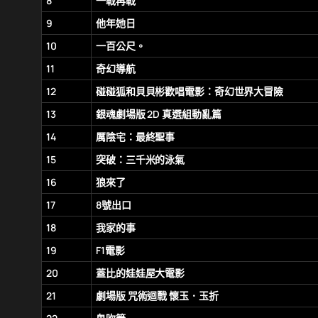
8
一戰再戰
9
他年她日
10
一百公尺。
11
奇幻導航
12
碰碰狐和貝貝彬歡唱電影：奇幻世界大冒險
13
銀魂劇場版 2D 真選組動亂篇
14
厲陰宅：最終聖事
15
突破：三千米的泳氣
16
狼來了
17
8號出口
18
我家的事
19
F1電影
20
蓋比的娃娃屋大電影
21
劇場版 咒術迴戰 懷玉．玉折