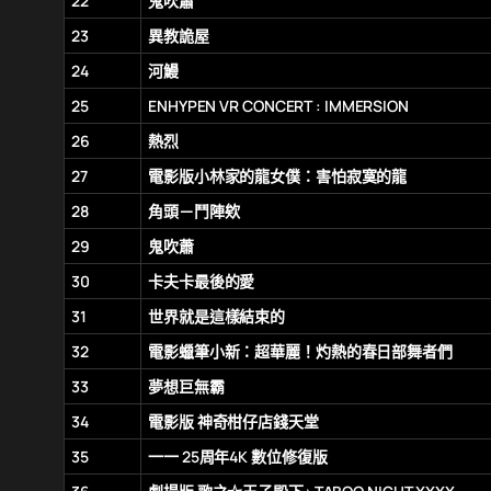
22
鬼吹簫
23
異教詭屋
24
河鰻
25
ENHYPEN VR CONCERT : IMMERSION
26
熱烈
27
電影版小林家的龍女僕：害怕寂寞的龍
28
角頭－鬥陣欸
29
鬼吹蕭
30
卡夫卡最後的愛
31
世界就是這樣結束的
32
電影蠟筆小新：超華麗！灼熱的春日部舞者們
33
夢想巨無霸
34
電影版 神奇柑仔店錢天堂
35
一一 25周年4K 數位修復版