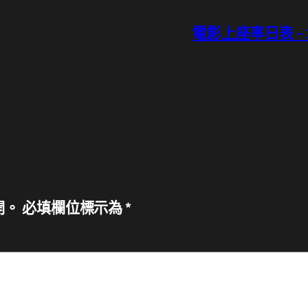
電影上座率日表 – 20
開。
必填欄位標示為
*