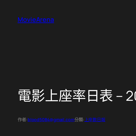
跳
至
MovieArena
主
要
內
容
電影上座率日表 – 202
作者:
blood5084@gmail.com
分類:
上座數日報