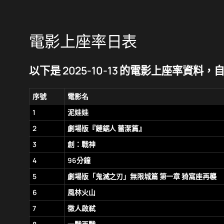
電影上座率日表
以下是 2025-10-13 的電影上座率資料，自動生
序號
電影名
1
泥娃娃
2
劇場版『鏈鋸人 蕾潔篇』
3
創：戰神
4
96分鐘
5
劇場版「鬼滅之刃」無限城篇 第一章 猗窩座再襲
6
風林火山
7
徵人啟弒