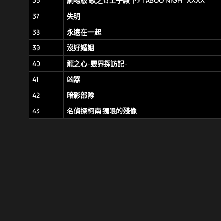
36
劇場版 歌之☆王子殿下♪ TABOO NIGHT XXXX
37
失明
38
永遠在一起
39
沒好婚姻
40
龍之心-靈界探訪記-
41
凶器
42
暗影部隊
43
名偵探柯南 獨眼的殘像