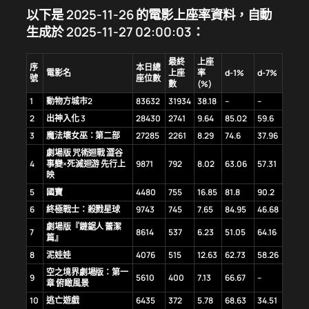
以下是 2025-11-26 的電影上座率資料，自動
生成於 2025-11-27 02:00:03：
最終
上座
序
本日總
電影名
上座
率
d-1%
d-7%
號
座位數
數
(%)
1
動物方城市2
83632
31934
38.18
–
–
2
出神入化 3
28430
2741
9.64
85.02
59.6
3
魔法壞女巫：第二部
27285
2261
8.29
74.6
37.96
劇場版 咒術迴戰 澀谷
4
事變×死滅迴游 先行上
9871
792
8.02
63.06
57.31
映
5
國寶
4480
755
16.85
81.8
90.2
6
終極戰士：殺戮星球
9743
745
7.65
84.95
46.68
劇場版『鏈鋸人 蕾潔
7
8614
537
6.23
51.05
64.16
篇』
8
泥娃娃
4076
515
12.63
62.73
58.26
空之境界劇場版：第一
9
5610
400
7.13
66.67
–
章 俯瞰風景
10
逃亡遊戲
6435
372
5.78
68.63
34.51