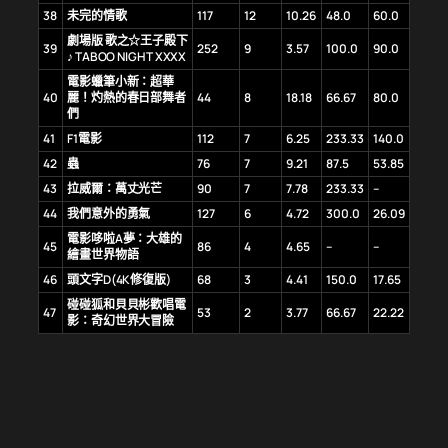
38
未完的情歌
117
12
10.26
48.0
60.0
劇場版 歌之☆王子殿下
39
252
9
3.57
100.0
90.0
♪ TABOO NIGHT XXXX
電影蠟筆小新：超華
40
麗！灼熱的春日部舞者
44
8
18.18
66.67
80.0
們
41
F1電影
112
7
6.25
233.33
140.0
42
蟲
76
7
9.21
87.5
53.85
43
拉威爾：萬丈光芒
90
7
7.78
233.33
–
44
我們意外的勇氣
127
6
4.72
300.0
26.09
電影哆啦A夢：大雄的
45
86
4
4.65
–
–
繪畫世界物語
46
頭文字D(4K修復版)
68
3
4.41
150.0
17.65
碰碰狐和貝貝彬歡唱電
47
53
2
3.77
66.67
22.22
影：奇幻世界大冒險