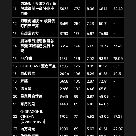
劇場版「鬼滅之刃」無
11
限城篇 第一章 猗窩座
3035
272
8.96
48.14
82.42
再襲
銀魂劇場版 2D 歌舞伎
12
3459
250
7.23
50.71
–
町四天王篇
13
誰想當老大
3790
177
4.67
74.68
–
劇場版 咒術迴戰 澀谷
14
事變 死滅迴游 先行上
3394
174
5.13
70.73
73.42
映
15
96分鐘
1981
139
7.02
93.92
78.09
16
BLUE GIANT 藍色巨星
1396
125
8.95
81.17
65.1
17
自殺通告
2004
106
5.29
61.63
40.3
18
解碼
3658
105
2.87
72.41
–
19
溫泉鯊
2286
102
4.46
65.81
–
20
星與翼的悖論
3448
99
2.87
48.06
–
21
有用的鬼
1440
89
6.18
64.03
–
G-DRAGON IN
22
CINEMA
1702
77
4.52
43.02
47.24
[Übermensch]
23
南方時光
1900
69
3.63
61.61
42.07