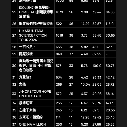
24
放飛旅行團
1000
59
5.90
59.6
32.6
IDOLiSH7-偶像星願-
25
First BEAT! 劇場版總集
1879
56
2.98
39.44
84.85
篇 前篇
26
鋼琴家們的秘密煉金術
322
46
14.29
52.87
115.0
HIKARU UTADA
27
SCIENCE FICTION
1018
38
3.73
58.46
30.65
TOUR 2024
28
一百公尺。
653
38
5.82
48.1
62.3
29
隱藏殺機
840
37
4.40
82.22
–
機動戰士鋼彈 鐵血孤兒
30
追尋兀爾德 -小小挑戰
573
33
5.76
100.0
50.77
者的軌跡
31
鬼聲泣3
634
28
4.42
93.33
42.42
32
女孩
269
27
10.04
29.03
28.72
J-HOPE TOUR HOPE
33
572
25
4.37
40.98
58.14
ON THE STAGE
34
暴蜂尼亞
255
17
6.67
25.76
14.17
35
左撇子女孩
245
15
6.12
62.5
20.55
36
去死吧，親愛的
114
14
12.28
42.42
25.45
37
ONE IN A MILL10N
250
13
5.20
27.66
26.53