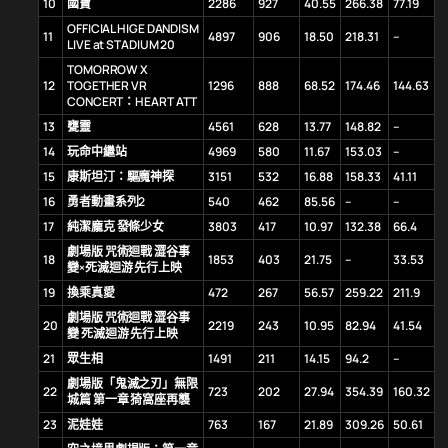
10
國寶
2286
927
40.55
266.38
77.19
OFFICIAL HIGE DANDISM
11
4897
906
18.50
218.31
–
LIVE at STADIUM 20
TOMORROW X
12
TOGETHER VR
1296
888
68.52
174.46
144.63
CONCERT：HEART ATT
13
甕靈
4561
628
13.77
148.82
–
14
玩命中繼站
4969
580
11.67
153.03
–
15
康斯坦汀：驅魔神探
3151
532
16.88
158.33
41.11
16
勇者動畫系列2
540
462
85.56
–
–
17
純潔龐克 發條少女
3803
417
10.97
132.38
66.4
劇場版 咒術迴戰 澀谷事
18
1853
403
21.75
–
33.53
變×死滅迴游 先行上映
19
換乘真愛
472
267
56.57
259.22
211.9
劇場版 咒術迴戰 澀谷事
20
2219
243
10.95
82.94
41.54
變 死滅迴游 先行上映
21
眾生相
1491
211
14.15
94.2
–
劇場版「鬼滅之刃」無限
22
723
202
27.94
354.39
160.32
城篇 第一章 猗窩座再襲
23
泥娃娃
763
167
21.89
309.26
50.61