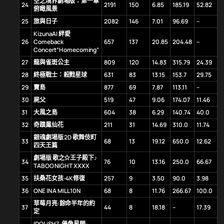
空之境界劇場版：第一章
24
2191
150
6.85
185.19
52.82
俯瞰風景
25
旅與日子
2082
146
7.01
96.69
–
KizunaAI 絆愛
26
Comeback
657
137
20.85
204.48
–
Concert“Homecoming”
27
龍與雀斑公主
809
120
14.83
315.79
24.39
28
終極戰士：殺戮星球
631
83
13.15
153.7
29.75
29
寶島
877
69
7.87
113.11
–
30
屍父
519
47
9.06
174.07
11.46
31
大風之島
604
38
6.29
140.74
40.0
32
奇蹟鳳仙花
211
31
14.69
310.0
11.74
銀魂劇場版 2D 歌舞伎町
33
68
13
19.12
650.0
12.62
四天王篇
劇場版 歌之☆王子殿下♪
34
76
10
13.16
250.0
66.67
TABOO NIGHT XXXX
35
扶桑花女孩-4K修復
257
9
3.50
90.0
3.98
36
ONE IN A MILL10N
68
8
11.76
266.67
100.0
草莓月亮:餘命半年的約
37
44
8
18.18
–
17.39
定
IDOLiSH7-偶像星願-