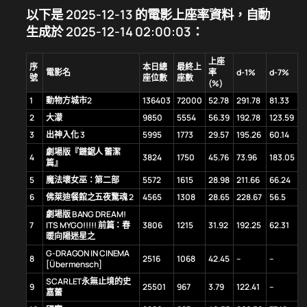
以下是 2025-12-13 的電影上座率資料，自動
生成於 2025-12-14 02:00:03：
上座
序
本日總
最終上
電影名
率
d-1%
d-7%
號
座位數
座數
(%)
1
動物方城市2
136403
72000
52.78
291.78
81.33
2
大濛
9850
5554
56.39
192.78
123.59
3
出神入化 3
5995
1773
29.57
195.26
60.14
劇場版『鏈鋸人 蕾潔
4
3824
1750
45.76
73.96
183.05
篇』
5
魔法壞女巫：第二部
5572
1615
28.98
211.66
66.24
6
佛萊迪餐館之五夜驚魂 2
4565
1308
28.65
228.67
56.5
劇場版 BANG DREAM!
7
ITS MYGO!!!!! 前篇：春
3806
1215
31.92
192.25
62.31
暖向陽迷星之
G-DRAGON IN CINEMA
8
2516
1068
42.45
–
–
[Übermensch]
SCARLET永無止境的史
9
25501
967
3.79
122.41
–
嘉蕾