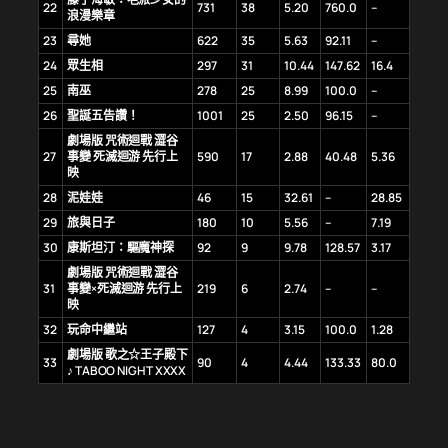
22
731
38
5.20
760.0
–
浪漫樂章
23
尋她
622
35
5.63
92.11
–
24
眾生相
297
31
10.44
147.62
16.4
25
南巫
278
25
8.99
100.0
–
26
聖誕五告讚！
1001
25
2.50
96.15
–
劇場版 咒術迴戰 澀谷
27
事變 死滅迴游 先行上
590
17
2.88
40.48
5.36
映
28
泥娃娃
46
15
32.61
–
28.85
29
旅與日子
180
10
5.56
–
7.19
30
康斯坦汀：驅魔神探
92
9
9.78
128.57
3.17
劇場版 咒術迴戰 澀谷
31
事變×死滅迴游 先行上
219
6
2.74
–
–
映
32
玩命中繼站
127
4
3.15
100.0
1.28
劇場版 歌之☆王子殿下
33
90
4
4.44
133.33
80.0
♪ TABOO NIGHT XXXX