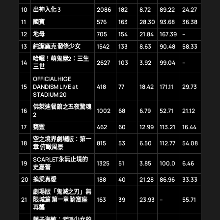
10
出神入化 3
2086
182
8.72
89.22
24.27
11
國寶
576
163
28.30
93.68
36.38
12
地母
705
154
21.84
167.39
–
13
純潔龐克 發條少女
1542
133
8.63
90.48
58.33
哈囉！萌鬼屋2：三生
14
2627
103
3.92
99.04
–
三世
OFFICIAL HIGE
15
DANDISM LIVE at
418
77
18.42
171.11
29.73
STADIUM 20
佛萊迪餐館之五夜驚魂
16
1002
68
6.79
52.71
21.12
2
17
甕靈
462
60
12.99
113.21
16.44
空之境界劇場版：第一
18
815
53
6.50
112.77
54.08
章 俯瞰風景
SCARLET永無止境的
19
1325
51
3.85
100.0
6.46
史嘉蕾
20
換乘真愛
188
40
21.28
86.96
33.33
劇場版「鬼滅之刃」無
21
限城篇 第一章 猗窩座
163
39
23.93
–
55.71
再襲
藤子海敏：老派少女的