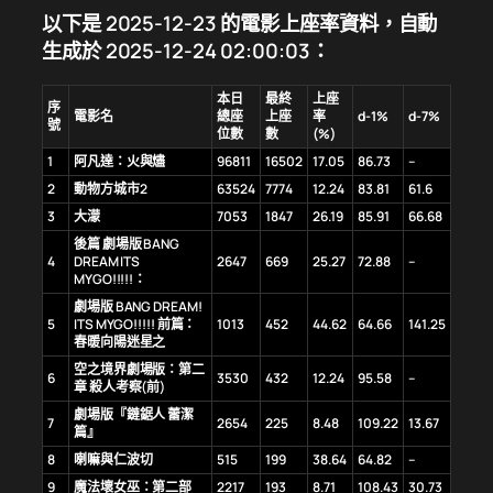
以下是 2025-12-23 的電影上座率資料，自動
生成於 2025-12-24 02:00:03：
本日
最終
上座
序
電影名
總座
上座
率
d-1%
d-7%
號
位數
數
(%)
1
阿凡達：火與燼
96811
16502
17.05
86.73
–
2
動物方城市2
63524
7774
12.24
83.81
61.6
3
大濛
7053
1847
26.19
85.91
66.68
後篇 劇場版 BANG
4
DREAM ITS
2647
669
25.27
72.88
–
MYGO!!!!!：
劇場版 BANG DREAM!
5
ITS MYGO!!!!! 前篇：
1013
452
44.62
64.66
141.25
春暖向陽迷星之
空之境界劇場版：第二
6
3530
432
12.24
95.58
–
章 殺人考察(前)
劇場版『鏈鋸人 蕾潔
7
2654
225
8.48
109.22
13.67
篇』
8
喇嘛與仁波切
515
199
38.64
64.82
–
9
魔法壞女巫：第二部
2217
193
8.71
108.43
30.73