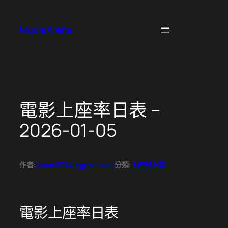
跳
至
MovieArena
主
要
內
容
電影上座率日表 –
2026-01-05
作者:
blood5084@gmail.com
分類:
上座數日報
電影上座率日表