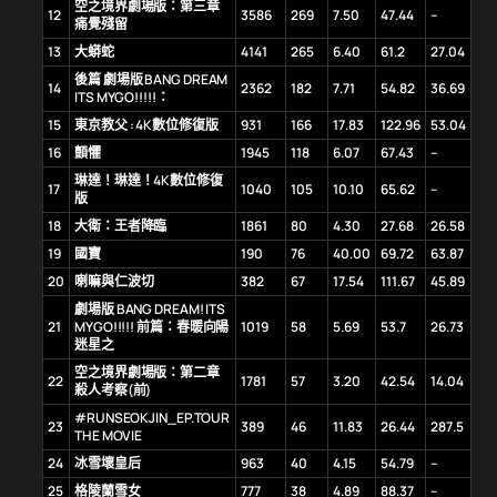
空之境界劇場版：第三章
12
3586
269
7.50
47.44
–
痛覺殘留
13
大蟒蛇
4141
265
6.40
61.2
27.04
後篇 劇場版 BANG DREAM
14
2362
182
7.71
54.82
36.69
ITS MYGO!!!!!：
15
東京教父 : 4K數位修復版
931
166
17.83
122.96
53.04
16
顫懼
1945
118
6.07
67.43
–
琳達！琳達！4K數位修復
17
1040
105
10.10
65.62
–
版
18
大衛：王者降臨
1861
80
4.30
27.68
26.58
19
國寶
190
76
40.00
69.72
63.87
20
喇嘛與仁波切
382
67
17.54
111.67
45.89
劇場版 BANG DREAM! ITS
21
MYGO!!!!! 前篇：春暖向陽
1019
58
5.69
53.7
26.73
迷星之
空之境界劇場版：第二章
22
1781
57
3.20
42.54
14.04
殺人考察(前)
#RUNSEOKJIN_EP.TOUR
23
389
46
11.83
26.44
287.5
THE MOVIE
24
冰雪壞皇后
963
40
4.15
54.79
–
25
格陵蘭雪女
777
38
4.89
88.37
–