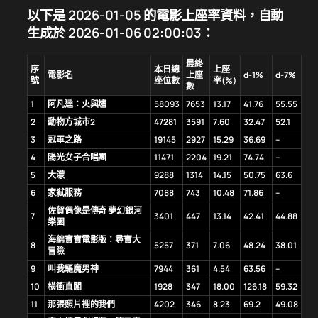
以下是 2026-01-05 的電影上座率資料，自動
生成於 2026-01-06 02:00:03：
最終
序
本日總
上座
電影名
上座
d-1%
d-7%
號
座位數
率(%)
數
1
阿凡達：火與燼
58093
7653
13.17
41.76
55.55
2
動物方城市2
47281
3591
7.60
32.47
52.1
3
冠軍之路
19145
2927
15.29
36.69
–
4
陽光女子合唱團
11471
2204
19.21
74.74
–
5
大濛
9288
1314
14.15
50.75
63.6
6
家弒服務
7088
743
10.48
71.86
–
佐賀偶像是傳奇 夢幻銀河
7
3401
447
13.14
42.41
44.88
樂園
海綿寶寶電影版：尋寶大
8
5257
371
7.06
48.24
38.01
冒險
9
叫我驅魔男神
7944
361
4.54
63.56
–
10
橫衝直闖
1928
347
18.00
126.18
59.32
11
那張照片裡的我們
4202
346
8.23
69.2
49.08