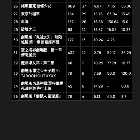
26
純潔龐克 發條少女
909
37
4.07
71.15
56.06
27
東京計程車
184
29
15.76
63.04
13.49
28
血降
157
26
16.56
136.84
13.0
29
破壞之王
83
14
16.87
15.05
10.37
劇場版「鬼滅之刃」無限
30
127
13
10.24
4.25
–
城篇 第一章 猗窩座再襲
空之境界劇場版：第一章
31
432
12
2.78
52.17
35.29
俯瞰風景
32
魔法壞女巫：第二部
68
7
10.29
77.78
10.77
劇場版 歌之☆王子殿下♪
33
78
6
7.69
50.0
120.0
TABOO NIGHT XXXX
劇場版 咒術迴戰 澀谷事變
34
42
6
14.29
–
60.0
死滅迴游 先行上映
35
劇場版『鏈鋸人 蕾潔篇』
78
4
5.13
40.0
8.7