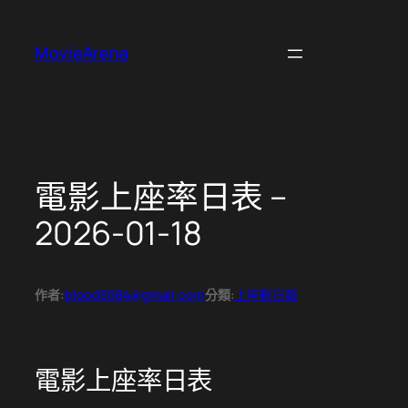
跳
至
MovieArena
主
要
內
容
電影上座率日表 –
2026-01-18
作者:
blood5084@gmail.com
分類:
上座數日報
電影上座率日表