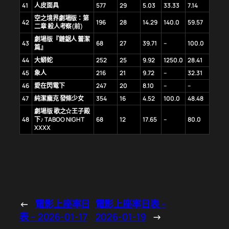
41
人皮面具
577
29
5.03
33.33
7.14
空之境界劇場版：第
42
196
28
14.29
140.0
59.57
二章 殺人考察(前)
劇場版『鏈鋸人 蕾潔
43
68
27
39.71
–
100.0
篇』
44
大蟒蛇
252
25
9.92
1250.0
28.41
45
象人
216
21
9.72
–
32.31
46
愛在閃電下
247
20
8.10
–
–
47
純潔龐克 發條少女
354
16
4.52
100.0
48.48
劇場版 歌之☆王子殿
48
下♪ TABOO NIGHT
68
12
17.65
–
80.0
XXXX
←
電影上座率日
電影上座率日表 –
表 – 2026-01-17
2026-01-19
→