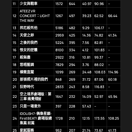
11
少女與戰車
1572
644
40.97
90.96
–
ATEEZ VR
12
CONCERT：LIGHT
1267
497
39.23
62.52
66.44
THE WAY
13
邦尼殺死他
5186
482
9.29
106.17
–
14
天使之卵
2959
425
14.36
74.82
41.34
15
之後的我們
5224
395
7.56
82.81
–
16
恨女的逆襲
8100
334
4.12
101.83
–
17
殺無盡
2922
316
10.81
99.37
–
18
悠唱藍調
7829
294
3.76
88.02
–
19
橫衝直闖
1099
269
24.48
108.03
114.96
20
那張照片裡的我們
848
269
31.72
87.06
60.18
21
狂野時代
2833
243
8.58
116.83
–
空之境界劇場版：第
22
1647
232
14.09
52.97
45.94
三章 痛覺殘留
23
只是一場意外
397
228
57.43
–
–
IDOLiSH7-偶像星願-
24
First BEAT! 劇場版總
1728
210
12.15
173.55
108.25
集篇 前篇
25
家弒服務
952
207
21.74
73.67
41.73