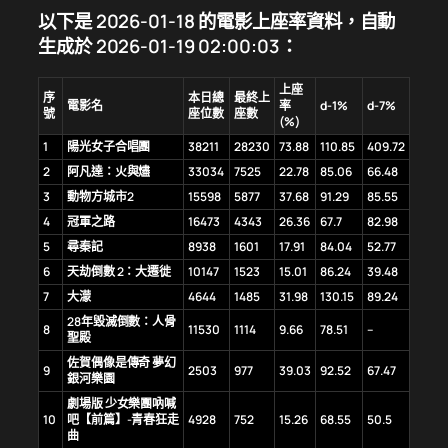
以下是 2026-01-18 的電影上座率資料，自動
生成於 2026-01-19 02:00:03：
上座
序
本日總
最終上
電影名
率
d-1%
d-7%
號
座位數
座數
(%)
1
陽光女子合唱團
38211
28230
73.88
110.85
409.72
2
阿凡達：火與燼
33034
7525
22.78
85.06
66.48
3
動物方城市2
15598
5877
37.68
91.29
85.55
4
冠軍之路
16473
4343
26.36
67.7
82.98
5
尋秦記
8938
1601
17.91
84.04
52.77
6
天劫倒數 2：大遷徙
10147
1523
15.01
86.24
39.48
7
大濛
4644
1485
31.98
130.15
89.24
28年毀滅倒數：人骨
8
11530
1114
9.66
78.51
–
聖殿
佐賀偶像是傳奇 夢幻
9
2503
977
39.03
92.52
67.47
銀河樂園
劇場版 少女樂團吶喊
10
吧【前篇】-青春狂走
4928
752
15.26
68.55
50.5
曲