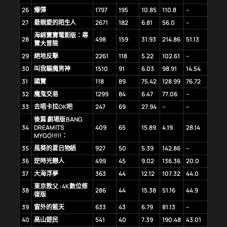
26
爆彈
1797
195
10.85
110.8
–
27
最親愛的陌生人
2671
182
6.81
56.0
–
海綿寶寶電影版：尋
28
498
159
31.93
214.86
51.13
寶大冒險
29
絕地反擊
2261
118
5.22
102.61
–
30
叫我驅魔男神
1510
91
6.03
98.91
14.54
31
國寶
118
89
75.42
128.99
76.72
32
魔鬼交易
1299
84
6.47
77.06
–
33
去唱卡拉OK吧
247
69
27.94
–
–
後篇 劇場版 BANG
34
DREAM ITS
409
65
15.89
4.19
28.14
MYGO!!!!!：
35
風葵的夏日物語
927
50
5.39
142.86
–
36
逆時光戀人
499
45
9.02
136.36
20.0
37
大海浮夢
363
44
12.12
107.32
44.0
東京教父 : 4K數位修
38
286
44
15.38
51.16
44.9
復版
39
窗外的藍天
633
43
6.79
81.13
–
40
高山遊民
541
40
7.39
190.48
43.01