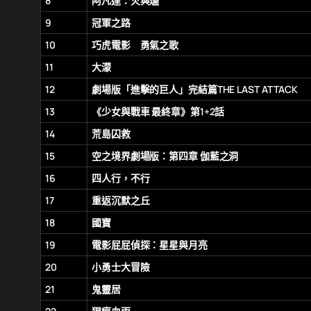
8
阿凡達：火與燼
9
冠軍之路
10
巧虎電影 勇氣之歌
11
大濛
12
劇場版「進擊的巨人」完結篇THE LAST ATTACK
13
《少女與戰車 最終章》第1+2話
14
荒島囚救
15
空之境界劇場版：第四章 伽藍之洞
16
四人行，不行
17
重返沉默之丘
18
國寶
19
電影屁屁偵探：星星與月亮
20
小勇士大冒險
21
鬼靈居