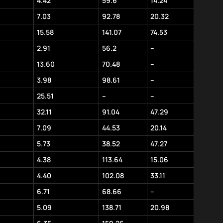
4.42
59.6
14.24
7.03
92.78
20.32
15.58
141.07
74.53
2.91
56.2
–
13.60
70.48
–
3.98
98.61
–
25.51
–
–
32.11
91.04
47.29
7.09
44.53
20.14
5.73
38.52
47.27
4.38
113.64
15.06
4.40
102.08
33.11
6.71
68.66
–
5.09
138.71
20.98