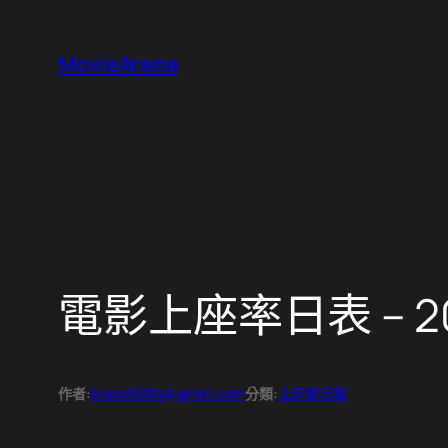
跳
至
MovieArena
主
要
內
容
電影上座率日表 – 20
作者:
blood5084@gmail.com
分類:
上座數日報