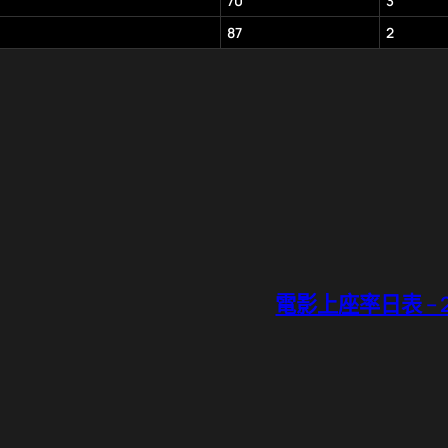
70
3
87
2
電影上座率日表 – 20