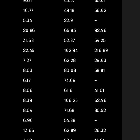
9.61
43.57
65.01
10.77
49.18
56.62
5.34
22.9
–
20.86
65.93
92.96
31.68
52.87
54.25
22.45
162.94
216.89
7.27
62.28
29.63
8.03
80.08
58.81
6.17
73.09
–
8.06
61.6
41.01
8.39
106.25
62.96
8.04
71.68
80.52
6.90
54.88
–
13.66
62.89
26.32