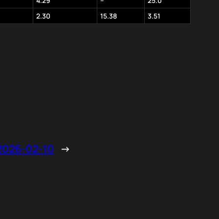
4.29
–
25.0
2.30
15.38
3.51
26-02-10
→