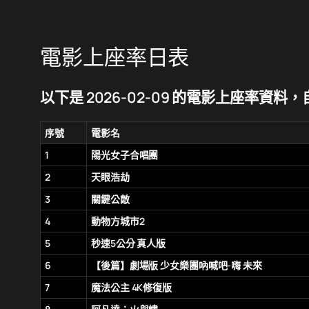
電影上座率日表
以下是 2026-02-09 的電影上座率資料，自動
序號
電影名
1
陽光女子合唱團
2
天眼浩劫
3
關鍵公敵
4
動物方城市2
5
秒速5公分 真人版
6
【後篇】劇場版 少女樂團吶喊吧-嗨 未來
7
魔法公主 4K修復版