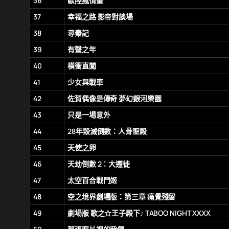
36
歐陸瘋情畫
37
幸福之路 影帝對談場
38
尋秦記
39
有聲之年
40
橫衝直闖
41
少女與戰車
42
佐賀偶像是傳奇 夢幻銀河樂園
43
只是一場意外
44
28年毀滅倒數：人骨聖殿
45
天使之卵
46
天劫倒數 2：大遷徙
47
太空百合戰鬥姬
48
空之境界劇場版：第三章 痛覺殘留
49
劇場版 歌之☆王子殿下♪ TABOO NIGHT XXXX