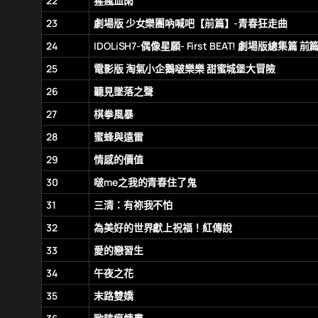
22
猩瘋血雨
23
劇場版 少女樂團吶喊吧【前篇】-青春狂走曲
24
IDOLiSH7-偶像星願- First BEAT! 劇場版總集篇 前
25
電影版 淘氣小企鵝啵樂樂 甜蜜城堡大冒險
26
聽見墜落之聲
27
棋拳風暴
28
蜜蜂與遠雷
29
情感的價值
30
啵me之我的青春住了鬼
31
三清：有祢我不怕
32
為美好的世界獻上祝福！紅傳說
33
愛的戀習生
34
午夜之花
35
末路雙嬌