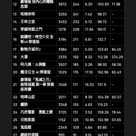
劇場版 我內心的糟糕
12
3872
244
6.30
100.83
71.98
念頭
13
哈姆奈特
3250
241
7.42
98.37
–
14
王命之徒
3452
232
6.72
98.72
–
15
穿越地獄之門
1278
228
17.84
99.13
–
跳躍吧！時空少女 全
16
3194
211
6.61
132.7
–
新4K修復版
17
動物方城市2
3984
201
5.05
103.61
84.45
18
大濛
2335
192
8.22
112.28
274.29
19
阿凡達：火與燼
3507
185
5.28
98.93
58.36
20
魔法公主 4K修復版
1029
176
17.10
162.96
65.43
劇場版「鬼滅之刃」
21
無限城篇 第一章 猗窩
1048
171
16.32
137.9
–
座再襲
22
咆哮山莊
2011
167
8.30
104.38
60.07
23
鐵肺
3348
155
4.63
119.23
–
24
巧虎電影 勇氣之歌
3725
131
3.52
108.26
78.44
25
日租家庭
1152
125
10.85
132.98
53.65
26
鬼追蹤
2349
109
4.64
83.85
–
27
總統的蛋糕
993
91
9.16
142.19
–