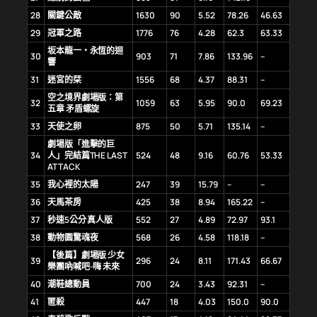
28
關鍵公敵
1630
90
5.52
78.26
46.63
29
冠軍之路
1776
76
4.28
62.3
63.33
坂本龍一・永恆的迴
30
903
71
7.86
133.96
–
響
31
迷宮的栞
1556
68
4.37
88.31
–
空之境界劇場版：第
32
1059
63
5.95
90.0
69.23
五章 矛盾螺旋
33
天使之卵
875
50
5.71
135.14
–
劇場版「進擊的巨
34
人」完結篇THE LAST
524
48
9.16
60.76
53.33
ATTACK
35
我心裡的太陽
247
39
15.79
–
–
36
天馬茶房
425
38
8.94
165.22
–
37
秒速5公分 真人版
552
27
4.89
72.97
93.1
38
動物園驚魂夜
568
26
4.58
118.18
–
【後篇】劇場版 少女
39
296
24
8.11
171.43
66.67
樂團吶喊吧-嗨 未來
40
潮鞋總動員
700
24
3.43
92.31
–
41
匿殺
447
18
4.03
150.0
90.0