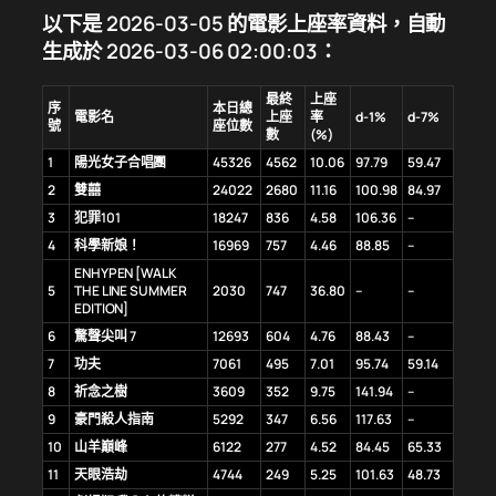
以下是 2026-03-05 的電影上座率資料，自動
生成於 2026-03-06 02:00:03：
最終
上座
序
本日總
電影名
上座
率
d-1%
d-7%
號
座位數
數
(%)
1
陽光女子合唱團
45326
4562
10.06
97.79
59.47
2
雙囍
24022
2680
11.16
100.98
84.97
3
犯罪101
18247
836
4.58
106.36
–
4
科學新娘！
16969
757
4.46
88.85
–
ENHYPEN [WALK
5
THE LINE SUMMER
2030
747
36.80
–
–
EDITION]
6
驚聲尖叫 7
12693
604
4.76
88.43
–
7
功夫
7061
495
7.01
95.74
59.14
8
祈念之樹
3609
352
9.75
141.94
–
9
豪門殺人指南
5292
347
6.56
117.63
–
10
山羊巔峰
6122
277
4.52
84.45
65.33
11
天眼浩劫
4744
249
5.25
101.63
48.73