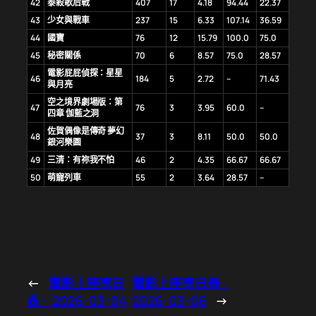
42
泰殺歌后戰
407
17
4.18
94.44
22.37
43
少女與戰車
237
15
6.33
107.14
36.59
44
國寶
76
12
15.79
100.0
75.0
45
秘密關係
70
6
8.57
75.0
28.57
電影屁屁偵探：星星
46
184
5
2.72
–
71.43
與月亮
空之境界劇場版：第
47
76
3
3.95
60.0
–
四章 伽藍之洞
佐賀偶像是傳奇 夢幻
48
37
3
8.11
50.0
50.0
銀河樂園
49
三清：有祢我不怕
46
2
4.35
66.67
66.67
50
萌寵列車
55
2
3.64
28.57
–
←
電影上座率日
電影上座率日表 –
表 – 2026-03-04
2026-03-06
→