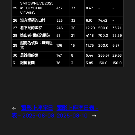
SMTOWN LIVE 2025
25
in TOKYO LIVE
437
37
8.47
–
–
VIEWING
26
沒有煙硝的山村
525
32
6.10
74.42
–
27
看不見的國家
246
30
12.20
500.0
35.71
28
造山者-世紀的賭注
51
21
41.18
700.0
35.59
越南名偵探：無頭詛
29
136
16
11.76
200.0
6.87
咒
30
是誰搞的鬼
147
8
5.44
266.67
29.63
31
記憶花園
78
3
3.85
150.0
150.0
←
電影上座率日
電影上座率日表 –
表 – 2025-08-08
2025-08-10
→