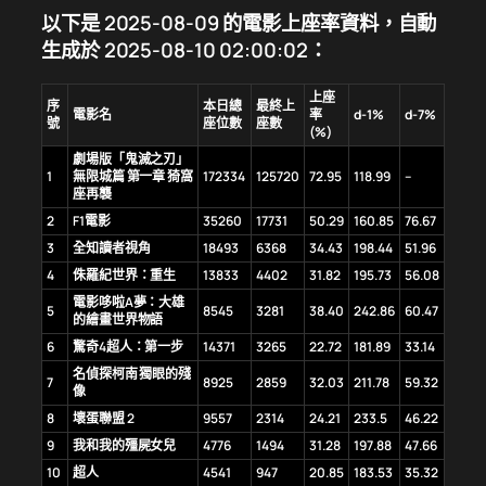
以下是 2025-08-09 的電影上座率資料，自動
生成於 2025-08-10 02:00:02：
上座
序
本日總
最終上
電影名
率
d-1%
d-7%
號
座位數
座數
(%)
劇場版「鬼滅之刃」
1
無限城篇 第一章 猗窩
172334
125720
72.95
118.99
–
座再襲
2
F1電影
35260
17731
50.29
160.85
76.67
3
全知讀者視角
18493
6368
34.43
198.44
51.96
4
侏羅紀世界：重生
13833
4402
31.82
195.73
56.08
電影哆啦A夢：大雄
5
8545
3281
38.40
242.86
60.47
的繪畫世界物語
6
驚奇4超人：第一步
14371
3265
22.72
181.89
33.14
名偵探柯南 獨眼的殘
7
8925
2859
32.03
211.78
59.32
像
8
壞蛋聯盟 2
9557
2314
24.21
233.5
46.22
9
我和我的殭屍女兒
4776
1494
31.28
197.88
47.66
10
超人
4541
947
20.85
183.53
35.32