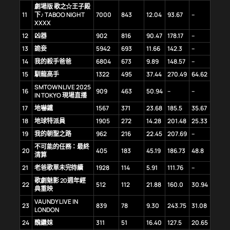
劇場版 歌之☆王子殿
11
下♪ TABOO NIGHT
7000
843
12.04
93.67
–
XXXX
12
凶器
902
816
90.47
178.17
–
13
詭妾
5942
693
11.66
142.3
–
14
我的殺手爸爸
6804
673
9.89
148.57
–
15
馴龍高手
1322
495
37.44
270.49
64.62
SMTOWN LIVE 2025
16
909
463
50.94
–
–
IN TOKYO 現場直播
17
地嚇鐵
1567
371
23.68
185.5
35.67
18
地球特派員
1905
272
14.28
201.48
25.33
19
我的朝聖之路
962
216
22.45
207.69
–
不可能的任務：最終
20
405
183
45.19
186.73
48.8
清算
21
老爸歌單未完待續
1928
114
5.91
111.76
–
歌劇魅影 20週年經
22
512
112
21.88
160.0
30.94
典重映
VAUNDY LIVE IN
23
839
78
9.30
243.75
31.08
LONDON
24
醜繼妹
311
51
16.40
127.5
20.65