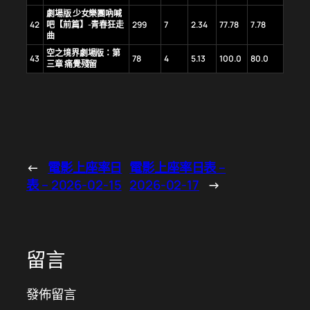
劇場版 少女樂團吶喊
42
吧【前篇】-青春狂走
299
7
2.34
77.78
7.78
曲
空之境界劇場版：第
43
78
4
5.13
100.0
80.0
三章 痛覺殘留
←
電影上座率日
電影上座率日表 –
表 – 2026-02-15
2026-02-17
→
留言
發佈留言