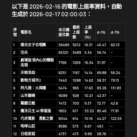
以下是 2026-02-16 的電影上座率資料，自動
生成於 2026-02-17 02:00:03：
最終
上座
序
本日總
電影名
上座
率
d-1%
d-7%
號
座位數
數
(%)
1
陽光女子合唱團
56489
9212
16.31
45.47
60.13
2
功夫
65321
3489
5.34
56.74
–
劇場版 我內心的糟糕
3
7766
1269
16.34
31.97
–
念頭
4
天眼浩劫
8251
1167
14.14
69.88
56.24
5
動物方城市2
7440
1088
14.62
58.37
79.13
6
阿凡達：火與燼
5474
965
17.63
83.26
131.83
7
山羊巔峰
9089
928
10.21
42.37
–
8
關鍵公敵
7472
700
9.37
72.77
42.6
9
魔法公主 4K修復版
1852
617
33.32
85.46
77.81
10
巧虎電影 勇氣之歌
6044
614
10.16
44.27
122.55
11
咆哮山莊
8586
573
6.67
49.1
–
12
日租家庭
4737
473
9.99
58.76
–