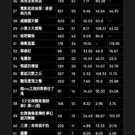
26
再見未來男孩
739
57
7.71
80.28
–
電影屁屁偵探：星星
27
851
55
6.46
42.64
44.35
與月亮
28
威龍闖天關
509
51
10.02
50.0
–
29
小勇士大冒險
624
51
8.17
108.51
43.22
30
秘密關係
462
42
9.09
84.0
–
31
橫衝直闖
178
34
19.10
–
178.95
32
尋秦記
68
23
33.82
46.0
76.67
33
鬼靈居
209
22
10.53
42.31
22.0
34
情感的價值
129
20
15.50
74.07
32.79
35
重返沉默之丘
357
19
5.32
158.33
11.73
36
聽見墜落之聲
250
19
7.60
76.0
25.68
啵me之我的青春住了
37
97
14
14.43
93.33
24.56
鬼
《少女與戰車 最終
38
146
12
8.22
2.96
3.74
章》第1+2話
佐賀偶像是傳奇 夢幻
39
49
12
24.49
66.67
133.33
銀河樂園
40
三清：有祢我不怕
225
11
4.89
73.33
21.15
41
國寶
87
7
8.05
8.05
4.58