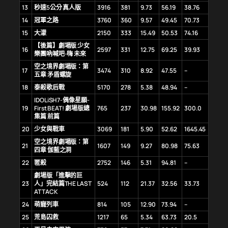
13
秒速5公分 真人版
3916
381
9.73
56.19
38.76
14
冠軍之路
3760
360
9.57
49.45
70.73
15
大濛
2150
333
15.49
50.53
74.16
【後篇】劇場版 少女
16
2597
331
12.75
69.25
39.93
樂團吶喊吧-嗨 未來
空之境界劇場版：第
17
3474
310
8.92
47.55
–
五章 矛盾螺旋
18
泰殺歌后戰
5170
278
5.38
48.94
–
IDOLiSH7-偶像星願-
19
First BEAT! 劇場版總
765
237
30.98
155.92
300.0
集篇 前篇
20
少女與戰車
3069
181
5.90
52.62
1645.45
空之境界劇場版：第
21
1607
149
9.27
80.98
75.63
四章 伽藍之洞
22
匿殺
2752
146
5.31
94.81
–
劇場版「進擊的巨
23
人」完結篇THE LAST
524
112
21.37
32.56
33.73
ATTACK
24
萌寵列車
814
105
12.90
73.94
–
25
荒島囚救
1217
65
5.34
63.73
20.5